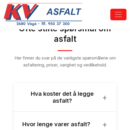
Ofte stilte spørsmål om
asfalt
Her finner du svar på de vanligste spørsmålene om
asfaltering, priser, varighet og vedlikehold.
Hva koster det å legge
+
asfalt?
Prisen for asfaltering varierer avhengig av
+
flere faktorer som størrelsen på området,
Hvor lenge varer asfalt?